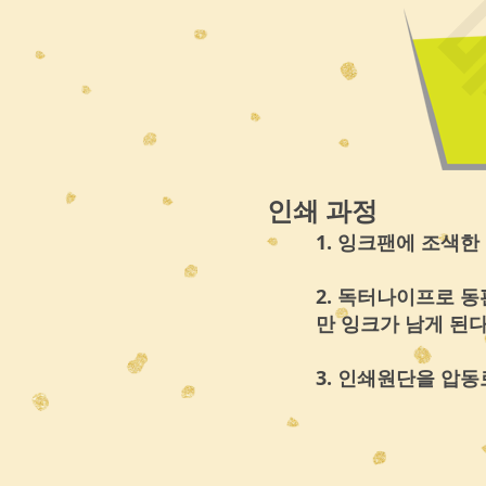
인쇄 과정
1. 잉크팬에 조색한
2. 독터나이프로 
만 잉크가 남게 된다
3. 인쇄원단을 압