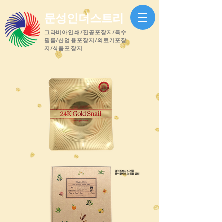
문성인더스트리
​그라비아인쇄/진공포장지/특수
필름/산업용포장지/의료기포장
지/식품포장지